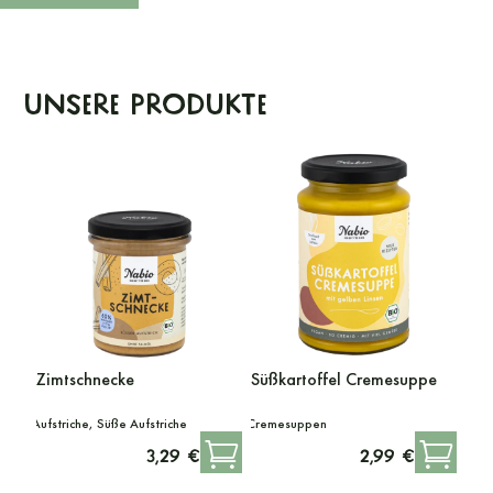
Unsere Produkte
Zimtschnecke
Süßkartoffel Cremesuppe
Gegr
Aufstriche, Süße Aufstriche
Cremesuppen
Aufstr
3,29 €
2,99 €