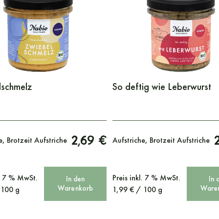
lschmelz
So deftig wie Leberwurst
2,69 €
e, Brotzeit Aufstriche
Aufstriche, Brotzeit Aufstriche
l. 7 % MwSt.
Preis
inkl. 7 % MwSt.
In den
In 
Warenkorb
Ware
/
100
g
1,99
€
/
100
g