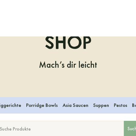
Shop
Mach’s dir leicht
iggerichte
Porridge Bowls
Asia Saucen
Suppen
Pestos
B
Suc