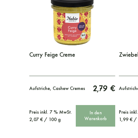
Curry Feige Creme
Zwiebe
2,79 €
Aufstriche, Cashew Cremes
Aufstrich
Preis
inkl. 7 % MwSt.
Preis
ink
In den
Warenkorb
2,07
€
/
100
g
1,99
€