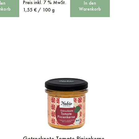
Preis
inkl. 7 % MwSt.
den
In den
nkorb
Warenkorb
1,55
€
/
100
g
Getrocknete Tomate Pinienkerne