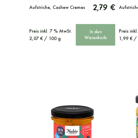
2,79 €
Aufstriche, Cashew Cremes
Aufstrich
Preis
inkl. 7 % MwSt.
Preis
ink
In den
Warenkorb
2,07
€
/
100
g
1,99
€