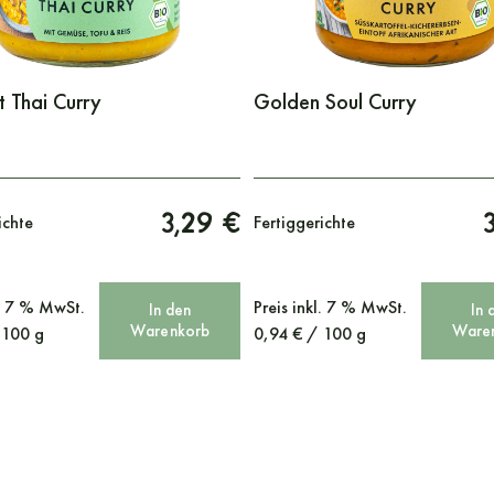
 Thai Curry
Golden Soul Curry
3,29 €
ichte
Fertiggerichte
l. 7 % MwSt.
Preis
inkl. 7 % MwSt.
In den
In 
Warenkorb
Ware
/
100
g
0,94
€
/
100
g