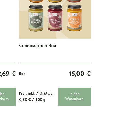
Cremesuppen Box
2,69 €
15,00 €
Box
Preis
inkl. 7 % MwSt.
den
In den
nkorb
Warenkorb
0,80
€
/
100
g