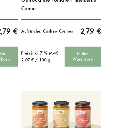
Creme
2,79 €
2,79 €
Aufstriche, Cashew Cremes
Preis
inkl. 7 % MwSt.
den
In den
nkorb
Warenkorb
2,07
€
/
100
g