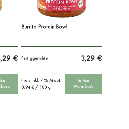
Burrito Protein Bowl
3,29 €
3,29 €
Fertiggerichte
Preis
inkl. 7 % MwSt.
den
In den
nkorb
Warenkorb
0,94
€
/
100
g