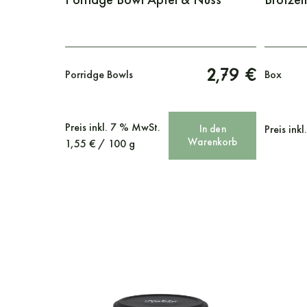
2,79 €
Porridge Bowls
Box
Preis
inkl. 7 % MwSt.
In den
Preis
ink
Warenkorb
1,55
€
/
100
g