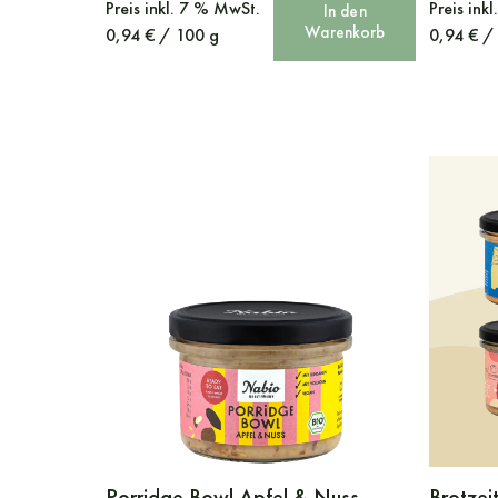
Preis
inkl. 7 % MwSt.
Preis
ink
In den
Warenkorb
0,94
€
/
100
g
0,94
€
Porridge Bowl Apfel & Nuss
Brotzei