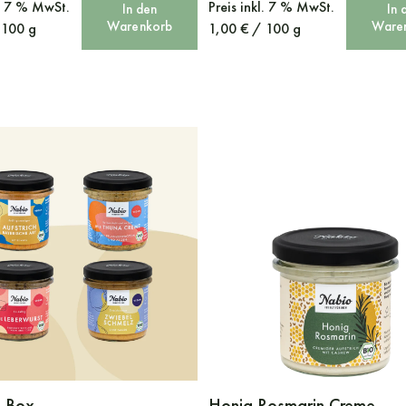
l. 7 % MwSt.
Preis
inkl. 7 % MwSt.
In den
In 
Warenkorb
Ware
/
100
g
1,00
€
/
100
g
t Box
Honig Rosmarin Creme