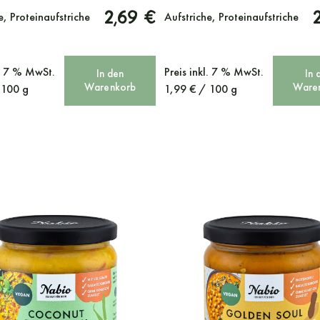
2,69 €
e, Proteinaufstriche
Aufstriche, Proteinaufstriche
l. 7 % MwSt.
Preis
inkl. 7 % MwSt.
In den
In 
Warenkorb
Ware
/
100
g
1,99
€
/
100
g