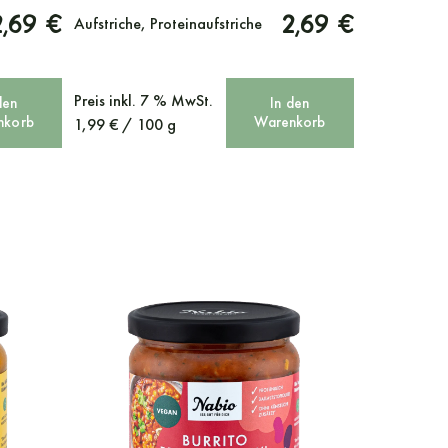
2,69 €
2,69 €
Aufstriche, Proteinaufstriche
Preis
inkl. 7 % MwSt.
den
In den
nkorb
Warenkorb
1,99
€
/
100
g